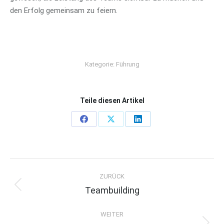
den Erfolg gemeinsam zu feiern.
Kategorie:
Führung
Teile diesen Artikel
Share
Share
Share
on
on
on
Facebook
X
LinkedIn
P
ZURÜCK
o
Teambuilding
Previous
s
post:
t
WEITER