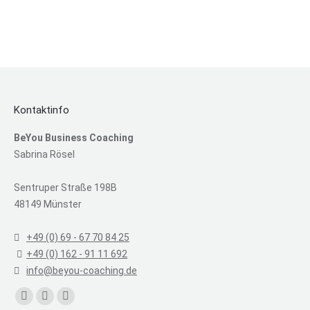
Kontaktinfo
BeYou Business Coaching
Sabrina Rösel
Sentruper Straße 198B
48149 Münster
+49 (0) 69 - 67 70 84 25
+49 (0) 162 - 91 11 692
info@beyou-coaching.de
Find us on:
Facebook
Linkedin
XING