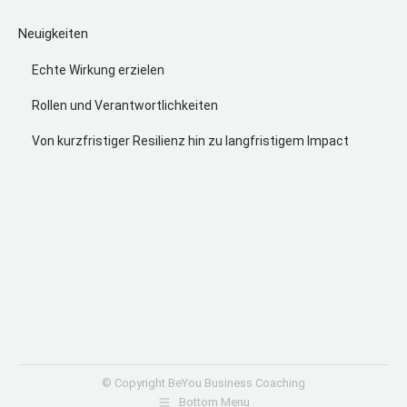
page
page
page
Neuigkeiten
opens
opens
opens
in
in
in
Echte Wirkung erzielen
new
new
new
Rollen und Verantwortlichkeiten
window
window
window
Von kurzfristiger Resilienz hin zu langfristigem Impact
© Copyright BeYou Business Coaching
Bottom Menu