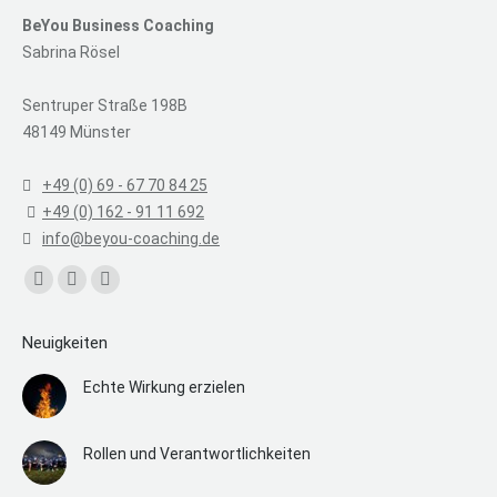
BeYou Business Coaching
Sabrina Rösel
Sentruper Straße 198B
48149 Münster
+49 (0) 69 - 67 70 84 25
+49 (0) 162 - 91 11 692
info@beyou-coaching.de
Find us on:
Facebook
Linkedin
XING
page
page
page
Neuigkeiten
opens
opens
opens
in
in
in
Echte Wirkung erzielen
new
new
new
window
window
window
Rollen und Verantwortlichkeiten