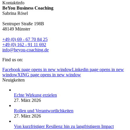
Kontaktinfo
BeYou Business Coaching
Sabrina Rösel
Sentruper Straße 198B
48149 Münster
+49 (0) 69 - 67 70 84 25
+49 (0) 162 - 91 11 692
info@beyou-coaching.de
Find us on:
Facebook page opens in new window
Linkedin page opens in new
window
XING page opens in new window
Neuigkeiten
Echte Wirkung erzielen
27. März 2026
Rollen und Verantwortlichkeiten
27. März 2026
Von kurzfristiger Resilienz hin zu langfristigem Impact