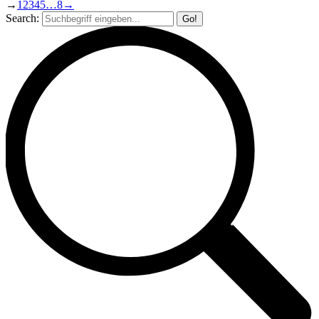
→
1
2
3
4
5
…
8
→
Search: