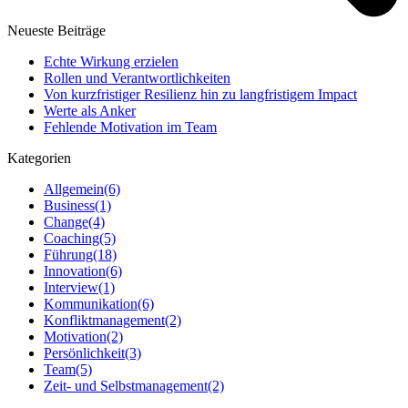
Neueste Beiträge
Echte Wirkung erzielen
Rollen und Verantwortlichkeiten
Von kurzfristiger Resilienz hin zu langfristigem Impact
Werte als Anker
Fehlende Motivation im Team
Kategorien
Allgemein
(6)
Business
(1)
Change
(4)
Coaching
(5)
Führung
(18)
Innovation
(6)
Interview
(1)
Kommunikation
(6)
Konfliktmanagement
(2)
Motivation
(2)
Persönlichkeit
(3)
Team
(5)
Zeit- und Selbstmanagement
(2)