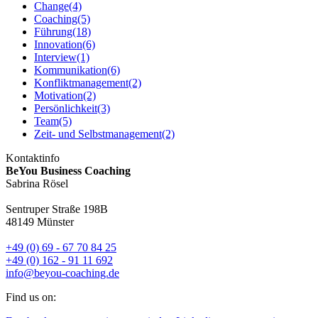
Change
(4)
Coaching
(5)
Führung
(18)
Innovation
(6)
Interview
(1)
Kommunikation
(6)
Konfliktmanagement
(2)
Motivation
(2)
Persönlichkeit
(3)
Team
(5)
Zeit- und Selbstmanagement
(2)
Kontaktinfo
BeYou Business Coaching
Sabrina Rösel
Sentruper Straße 198B
48149 Münster
+49 (0) 69 - 67 70 84 25
+49 (0) 162 - 91 11 692
info@beyou-coaching.de
Find us on: