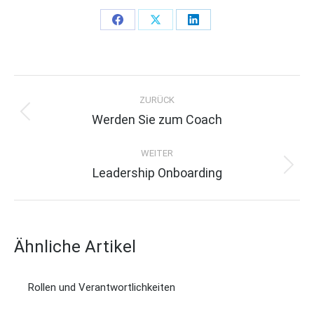
Share
Share
Share
on
on
on
Facebook
X
LinkedIn
P
ZURÜCK
o
Werden Sie zum Coach
Previous
s
post:
t
WEITER
Leadership Onboarding
Next
n
post:
a
v
Ähnliche Artikel
i
g
Rollen und Verantwortlichkeiten
a