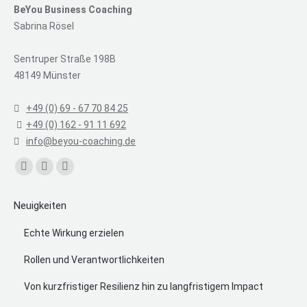
BeYou Business Coaching
Sabrina Rösel
Sentruper Straße 198B
48149 Münster
+49 (0) 69 - 67 70 84 25
+49 (0) 162 - 91 11 692
info@beyou-coaching.de
Find us on:
Facebook
Linkedin
XING
page
page
page
Neuigkeiten
opens
opens
opens
in
in
in
Echte Wirkung erzielen
new
new
new
Rollen und Verantwortlichkeiten
window
window
window
Von kurzfristiger Resilienz hin zu langfristigem Impact