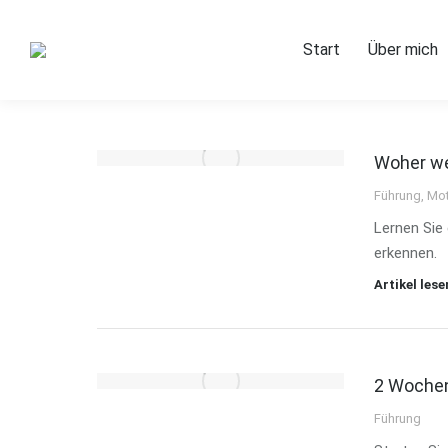
Start
Start
Über mich
Woher we
Führung
,
Mot
Lernen Sie 
erkennen.
Artikel lese
2 Wochen
Führung