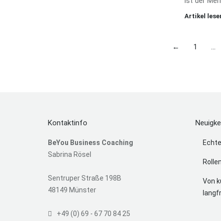
ist der Me
Artikel lese
←
1
…
Kontaktinfo
Neuigke
BeYou Business Coaching
Echte
Sabrina Rösel
Rolle
Sentruper Straße 198B
Von ku
48149 Münster
langf
+49 (0) 69 - 67 70 84 25