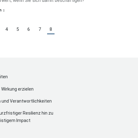
hrwert, wenn Sie sich damit beschäftigen?
n
4
5
6
7
8
iten
 Wirkung erzielen
n und Verantwortlichkeiten
rzfristiger Resilienz hin zu
ristigem Impact