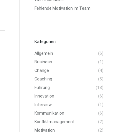
Fehlende Motivation im Team
Kategorien
Allgemein
(6)
Business
(1)
Change
(4)
Coaching
(5)
Führung
(18)
Innovation
(6)
Interview
(1)
Kommunikation
(6)
Konfliktmanagement
(2)
Motivation
(2)