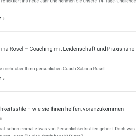
e reflektiert ins neue Jahr und nehmen Sie unsere 14-Tage-Challenge
n
rina Rösel – Coaching mit Leidenschaft und Praxisnähe
ie mehr über Ihren persönlichen Coach Sabrina Rösel.
n
chkeitsstile – wie sie Ihnen helfen, voranzukommen
it
 hat schon einmal etwas von Persönlichkeitsstilen gehört. Doch was