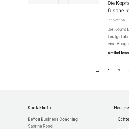
Die Kopf
frische I
Innovation
Die Kopfst
festgefahr
eine Ausga
Artikel lese
←
1
2
Kontaktinfo
Neuigke
BeYou Business Coaching
Echte
Sabrina Rösel