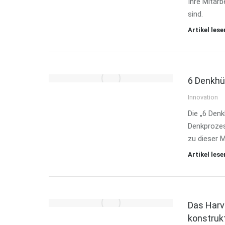
Ihre Mitarb
sind.
Artikel lese
6 Denkhü
Innovation
Die „6 Denk
Denkprozess
zu dieser 
Artikel lese
Das Harv
konstrukt