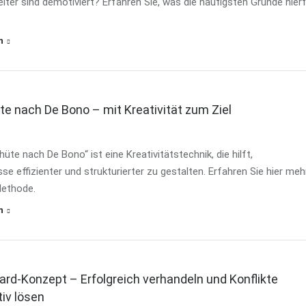
eiter sind demotiviert? Erfahren Sie, was die häufigsten Gründe hier
n
te nach De Bono – mit Kreativität zum Ziel
hüte nach De Bono“ ist eine Kreativitätstechnik, die hilft,
e effizienter und strukturierter zu gestalten. Erfahren Sie hier meh
Methode.
n
ard-Konzept – Erfolgreich verhandeln und Konflikte
iv lösen