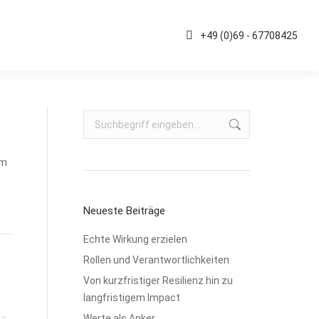
Kontakt
+49 (0)69 - 67708425
+49 (0)69 - 67708425
Search:
um
Neueste Beiträge
Echte Wirkung erzielen
Rollen und Verantwortlichkeiten
Von kurzfristiger Resilienz hin zu
langfristigem Impact
Werte als Anker