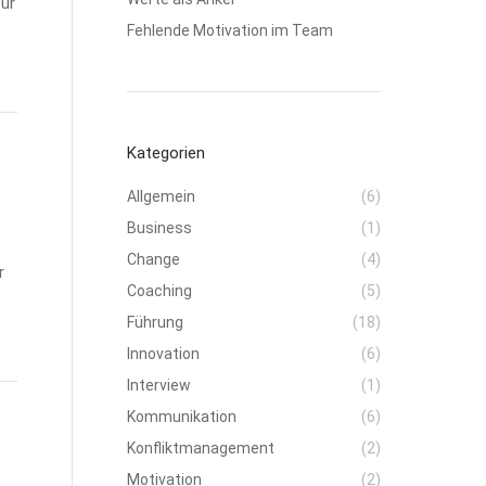
für
Fehlende Motivation im Team
Kategorien
Allgemein
(6)
Business
(1)
Change
(4)
r
Coaching
(5)
Führung
(18)
Innovation
(6)
Interview
(1)
Kommunikation
(6)
Konfliktmanagement
(2)
Motivation
(2)