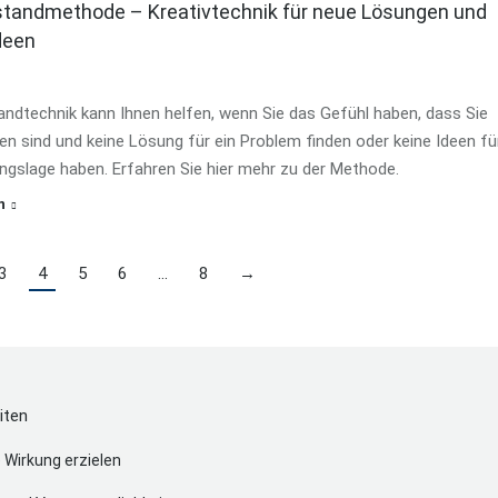
standmethode – Kreativtechnik für neue Lösungen und
deen
andtechnik kann Ihnen helfen, wenn Sie das Gefühl haben, dass Sie
en sind und keine Lösung für ein Problem finden oder keine Ideen fü
ngslage haben. Erfahren Sie hier mehr zu der Methode.
n
3
4
5
6
…
8
→
iten
 Wirkung erzielen