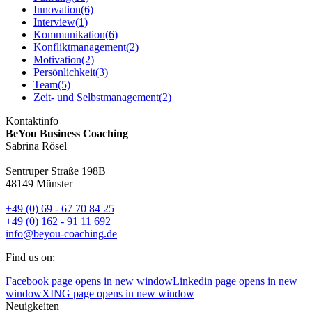
Innovation
(6)
Interview
(1)
Kommunikation
(6)
Konfliktmanagement
(2)
Motivation
(2)
Persönlichkeit
(3)
Team
(5)
Zeit- und Selbstmanagement
(2)
Kontaktinfo
BeYou Business Coaching
Sabrina Rösel
Sentruper Straße 198B
48149 Münster
+49 (0) 69 - 67 70 84 25
+49 (0) 162 - 91 11 692
info@beyou-coaching.de
Find us on:
Facebook page opens in new window
Linkedin page opens in new
window
XING page opens in new window
Neuigkeiten